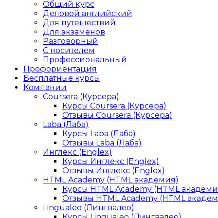
Общий курс
Деловой английский
Для путешествий
Для экзаменов
Разговорный
С носителем
Профессиональный
Профориентация
Бесплатные курсы
Компании
Coursera (Курсера)
Курсы Coursera (Курсера)
Отзывы Coursera (Курсера)
Laba (Лаба)
Курсы Laba (Лаба)
Отзывы Laba (Лаба)
Инглекс (Englex)
Курсы Инглекс (Englex)
Отзывы Инглекс (Englex)
HTML Academy (HTML академия)
Курсы HTML Academy (HTML академи
Отзывы HTML Academy (HTML академ
Lingualeo (Лингвалео)
Курсы Lingualeo (Лингвалео)