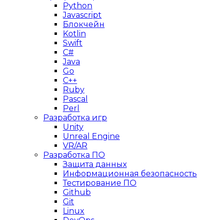
Python
Javascript
Блокчейн
Kotlin
Swift
C#
Java
Go
C++
Ruby
Pascal
Perl
Разработка игр
Unity
Unreal Engine
VR/AR
Разработка ПО
Защита данных
Информационная безопасность
Тестирование ПО
Github
Git
Linux