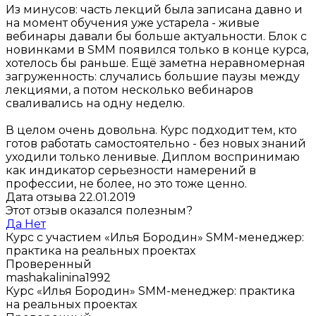
Из минусов: часть лекций была записана давно и
на момент обучения уже устарела - живые
вебинары давали бы больше актуальности. Блок с
новинками в SMM появился только в конце курса,
хотелось бы раньше. Ещё заметна неравномерная
загруженность: случались большие паузы между
лекциями, а потом несколько вебинаров
сваливались на одну неделю.
В целом очень довольна. Курс подходит тем, кто
готов работать самостоятельно - без новых знаний
уходили только ленивые. Диплом воспринимаю
как индикатор серьезности намерений в
профессии, не более, но это тоже ценно.
Дата отзыва 22.01.2019
Этот отзыв оказался полезным?
Да
Нет
Курс с участием «Илья Бородин»
SMM-менеджер:
практика на реальных проектах
Проверенный
mashakalinina1992
Курс «Илья Бородин»
SMM-менеджер: практика
на реальных проектах