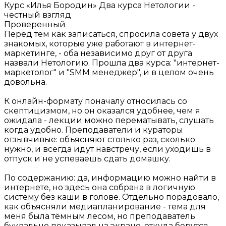
Курс «Илья Бородин»
Два курса Нетологии -
честный взгляд
Проверенный
Перед тем как записаться, спросила совета у двух
знакомых, которые уже работают в интернет-
маркетинге, - оба независимо друг от друга
назвали Нетологию. Прошла два курса: "интернет-
маркетолог" и "SMM менеджер", и в целом очень
довольна.
К онлайн-формату поначалу относилась со
скептицизмом, но он оказался удобнее, чем я
ожидала - лекции можно перематывать, слушать
когда удобно. Преподаватели и кураторы
отзывчивые: объясняют столько раз, сколько
нужно, и всегда идут навстречу, если уходишь в
отпуск и не успеваешь сдать домашку.
По содержанию: да, информацию можно найти в
интернете, но здесь она собрана в логичную
систему без каши в голове. Отдельно порадовало,
как объясняли медиапланирование - тема для
меня была тёмным лесом, но преподаватель
буквально показывал на экране, откуда берутся