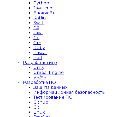
Python
Javascript
Блокчейн
Kotlin
Swift
C#
Java
Go
C++
Ruby
Pascal
Perl
Разработка игр
Unity
Unreal Engine
VR/AR
Разработка ПО
Защита данных
Информационная безопасность
Тестирование ПО
Github
Git
Linux