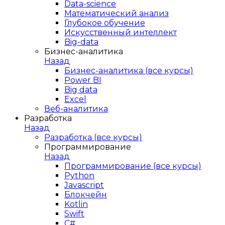
Data-science
Математический анализ
Глубокое обучение
Искусственный интеллект
Big-data
Бизнес-аналитика
Назад
Бизнес-аналитика (все курсы)
Power BI
Big data
Excel
Веб-аналитика
Разработка
Назад
Разработка (все курсы)
Программирование
Назад
Программирование (все курсы)
Python
Javascript
Блокчейн
Kotlin
Swift
C#