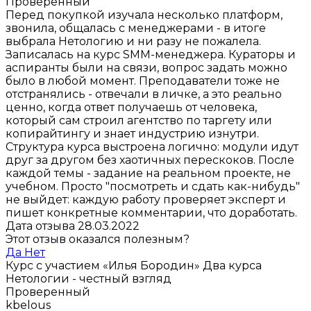
Проверенный
Перед покупкой изучала несколько платформ,
звонила, общалась с менеджерами - в итоге
выбрала Нетологию и ни разу не пожалела.
Записалась на курс SMM-менеджера. Кураторы и
аспиранты были на связи, вопрос задать можно
было в любой момент. Преподаватели тоже не
отстранялись - отвечали в личке, а это реально
ценно, когда ответ получаешь от человека,
который сам строил агентство по таргету или
копирайтингу и знает индустрию изнутри.
Структура курса выстроена логично: модули идут
друг за другом без хаотичных перескоков. После
каждой темы - задание на реальном проекте, не
учебном. Просто "посмотреть и сдать как-нибудь"
не выйдет: каждую работу проверяет эксперт и
пишет конкретные комментарии, что доработать.
Дата отзыва 28.03.2022
Этот отзыв оказался полезным?
Да
Нет
Курс с участием «Илья Бородин»
Два курса
Нетологии - честный взгляд
Проверенный
kbelous