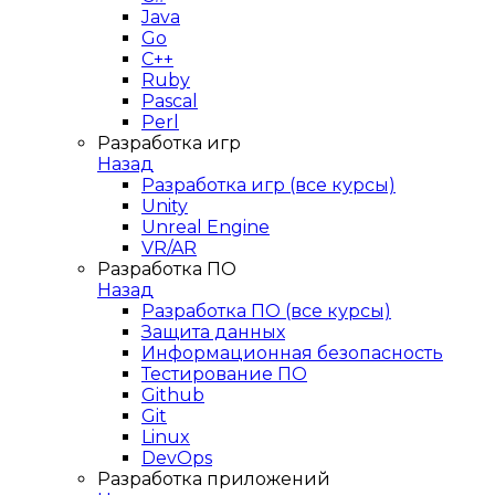
Java
Go
C++
Ruby
Pascal
Perl
Разработка игр
Назад
Разработка игр (все курсы)
Unity
Unreal Engine
VR/AR
Разработка ПО
Назад
Разработка ПО (все курсы)
Защита данных
Информационная безопасность
Тестирование ПО
Github
Git
Linux
DevOps
Разработка приложений