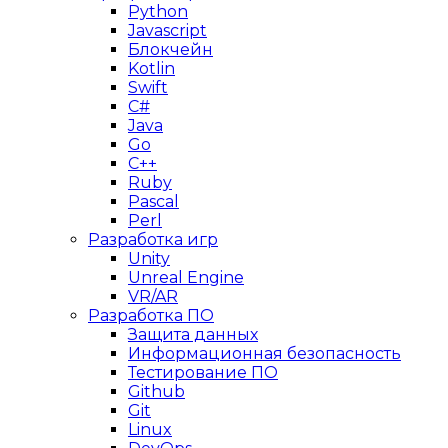
Python
Javascript
Блокчейн
Kotlin
Swift
C#
Java
Go
C++
Ruby
Pascal
Perl
Разработка игр
Unity
Unreal Engine
VR/AR
Разработка ПО
Защита данных
Информационная безопасность
Тестирование ПО
Github
Git
Linux