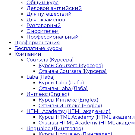
Общий курс
Деловой английский
Для путешествий
Для экзаменов
Разговорный
С носителем
Профессиональный
Профориентация
Бесплатные курсы
Компании
Coursera (Курсера)
Курсы Coursera (Курсера)
Отзывы Coursera (Курсера)
Laba (Лаба)
Курсы Laba (Лаба)
Отзывы Laba (Лаба)
Инглекс (Englex)
Курсы Инглекс (Englex)
Отзывы Инглекс (Englex)
HTML Academy (HTML академия)
Курсы HTML Academy (HTML академи
Отзывы HTML Academy (HTML академ
Lingualeo (Лингвалео)
Курсы Lingualeo (Лингвалео)