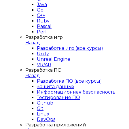
Java
Go
C++
Ruby
Pascal
Perl
Разработка игр
Назад
Разработка игр (все курсы)
Unity
Unreal Engine
VR/AR
Разработка ПО
Назад
Разработка ПО (все курсы)
Защита данных
Информационная безопасность
Тестирование ПО
Github
Git
Linux
DevOps
Разработка приложений