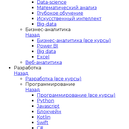
Data-science
Математический анализ
Глубокое обучение
Искусственный интеллект
Big-data
Бизнес-аналитика
Назад
Бизнес-аналитика (все курсы)
Power BI
Big data
Excel
Веб-аналитика
Разработка
Назад
Разработка (все курсы)
Программирование
Назад
Программирование (все курсы)
Python
Javascript
Блокчейн
Kotlin
Swift
C#