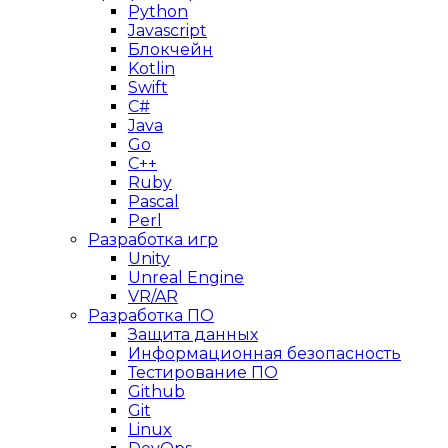
Python
Javascript
Блокчейн
Kotlin
Swift
C#
Java
Go
C++
Ruby
Pascal
Perl
Разработка игр
Unity
Unreal Engine
VR/AR
Разработка ПО
Защита данных
Информационная безопасность
Тестирование ПО
Github
Git
Linux