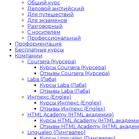
Общий курс
Деловой английский
Для путешествий
Для экзаменов
Разговорный
С носителем
Профессиональный
Профориентация
Бесплатные курсы
Компании
Coursera (Курсера)
Курсы Coursera (Курсера)
Отзывы Coursera (Курсера)
Laba (Лаба)
Курсы Laba (Лаба)
Отзывы Laba (Лаба)
Инглекс (Englex)
Курсы Инглекс (Englex)
Отзывы Инглекс (Englex)
HTML Academy (HTML академия)
Курсы HTML Academy (HTML академи
Отзывы HTML Academy (HTML академ
Lingualeo (Лингвалео)
Курсы Lingualeo (Лингвалео)