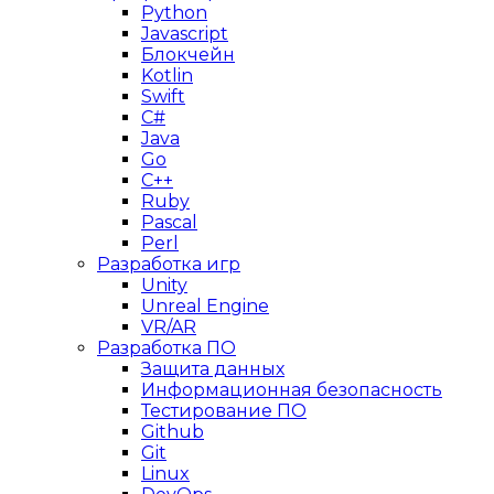
Python
Javascript
Блокчейн
Kotlin
Swift
C#
Java
Go
C++
Ruby
Pascal
Perl
Разработка игр
Unity
Unreal Engine
VR/AR
Разработка ПО
Защита данных
Информационная безопасность
Тестирование ПО
Github
Git
Linux