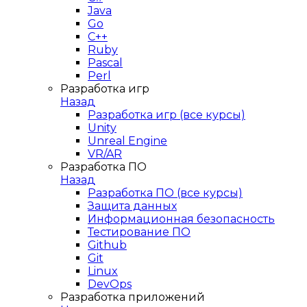
Java
Go
C++
Ruby
Pascal
Perl
Разработка игр
Назад
Разработка игр (все курсы)
Unity
Unreal Engine
VR/AR
Разработка ПО
Назад
Разработка ПО (все курсы)
Защита данных
Информационная безопасность
Тестирование ПО
Github
Git
Linux
DevOps
Разработка приложений