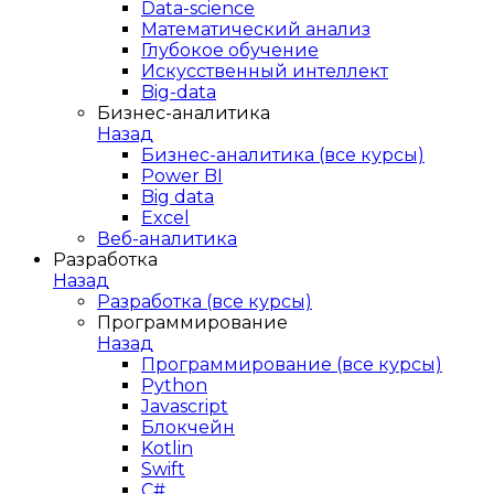
Data-science
Математический анализ
Глубокое обучение
Искусственный интеллект
Big-data
Бизнес-аналитика
Назад
Бизнес-аналитика (все курсы)
Power BI
Big data
Excel
Веб-аналитика
Разработка
Назад
Разработка (все курсы)
Программирование
Назад
Программирование (все курсы)
Python
Javascript
Блокчейн
Kotlin
Swift
C#