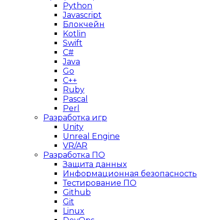
Python
Javascript
Блокчейн
Kotlin
Swift
C#
Java
Go
C++
Ruby
Pascal
Perl
Разработка игр
Unity
Unreal Engine
VR/AR
Разработка ПО
Защита данных
Информационная безопасность
Тестирование ПО
Github
Git
Linux