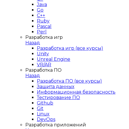
Java
Go
C++
Ruby
Pascal
Perl
Разработка игр
Назад
Разработка игр (все курсы)
Unity
Unreal Engine
VR/AR
Разработка ПО
Назад
Разработка ПО (все курсы)
Защита данных
Информационная безопасность
Тестирование ПО
Github
Git
Linux
DevOps
Разработка приложений