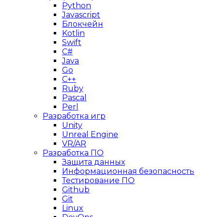
Python
Javascript
Блокчейн
Kotlin
Swift
C#
Java
Go
C++
Ruby
Pascal
Perl
Разработка игр
Unity
Unreal Engine
VR/AR
Разработка ПО
Защита данных
Информационная безопасность
Тестирование ПО
Github
Git
Linux