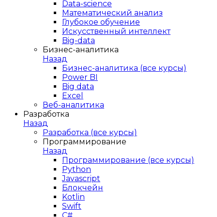
Data-science
Математический анализ
Глубокое обучение
Искусственный интеллект
Big-data
Бизнес-аналитика
Назад
Бизнес-аналитика (все курсы)
Power BI
Big data
Excel
Веб-аналитика
Разработка
Назад
Разработка (все курсы)
Программирование
Назад
Программирование (все курсы)
Python
Javascript
Блокчейн
Kotlin
Swift
C#