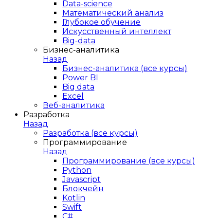
Data-science
Математический анализ
Глубокое обучение
Искусственный интеллект
Big-data
Бизнес-аналитика
Назад
Бизнес-аналитика (все курсы)
Power BI
Big data
Excel
Веб-аналитика
Разработка
Назад
Разработка (все курсы)
Программирование
Назад
Программирование (все курсы)
Python
Javascript
Блокчейн
Kotlin
Swift
C#