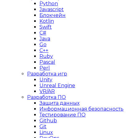
Python
Javascript
Блокчейн
Kotlin
Swift
C#
Java
Go
C++
Ruby
Pascal
Perl
Разработка игр
Unity
Unreal Engine
VR/AR
Разработка ПО
Защита данных
Информационная безопасность
Тестирование ПО
Github
Git
Linux