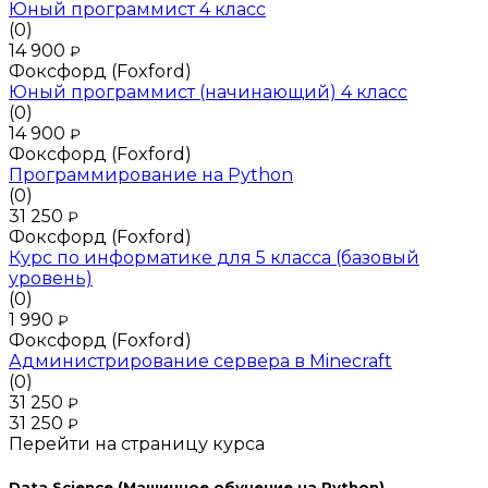
Юный программист 4 класс
(0)
14 900
₽
Фоксфорд (Foxford)
Юный программист (начинающий) 4 класс
(0)
14 900
₽
Фоксфорд (Foxford)
Программирование на Python
(0)
31 250
₽
Фоксфорд (Foxford)
Курс по информатике для 5 класса (базовый
уровень)
(0)
1 990
₽
Фоксфорд (Foxford)
Администрирование сервера в Minecraft
(0)
31 250
₽
31 250
₽
Перейти на страницу курса
Data Science (Машинное обучение на Python)