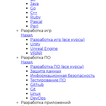
Java
Go
C++
Ruby
Pascal
Perl
Разработка игр
Назад
Разработка игр (все курсы)
Unity
Unreal Engine
VR/AR
Разработка ПО
Назад
Разработка ПО (все курсы)
Защита данных
Информационная безопасность
Тестирование ПО
Github
Git
Linux
DevOps
Разработка приложений