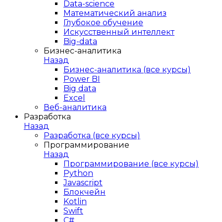
Data-science
Математический анализ
Глубокое обучение
Искусственный интеллект
Big-data
Бизнес-аналитика
Назад
Бизнес-аналитика (все курсы)
Power BI
Big data
Excel
Веб-аналитика
Разработка
Назад
Разработка (все курсы)
Программирование
Назад
Программирование (все курсы)
Python
Javascript
Блокчейн
Kotlin
Swift
C#