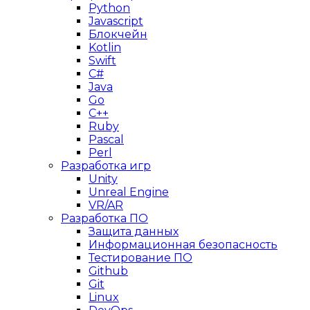
Python
Javascript
Блокчейн
Kotlin
Swift
C#
Java
Go
C++
Ruby
Pascal
Perl
Разработка игр
Unity
Unreal Engine
VR/AR
Разработка ПО
Защита данных
Информационная безопасность
Тестирование ПО
Github
Git
Linux