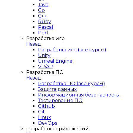
Java
Go
C++
Ruby
Pascal
Perl
Разработка игр
Назад
Разработка игр (все курсы)
Unity
Unreal Engine
VR/AR
Разработка ПО
Назад
Разработка ПО (все курсы)
Защита данных
Информационная безопасность
Тестирование ПО
Github
Git
Linux
DevOps
Разработка приложений