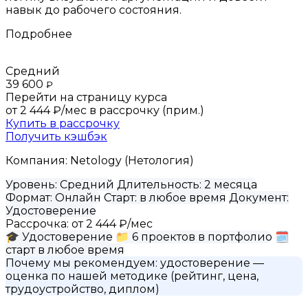
навык до рабочего состояния.
Подробнее
Средний
39 600
₽
Перейти на страницу курса
от 2 444 ₽/мес
в рассрочку (прим.)
Купить в рассрочку
Получить кэшбэк
Компания:
Netology (Нетология)
Уровень:
Средний
Длительность:
2 месяца
Формат:
Онлайн
Старт:
в любое время
Документ:
Удостоверение
Рассрочка:
от 2 444 ₽/мес
🎓
Удостоверение
📁
6 проектов в портфолио
🗓
старт в любое время
Почему мы рекомендуем:
удостоверение
—
оценка по нашей методике (рейтинг, цена,
трудоустройство, диплом)