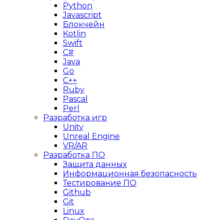
Python
Javascript
Блокчейн
Kotlin
Swift
C#
Java
Go
C++
Ruby
Pascal
Perl
Разработка игр
Unity
Unreal Engine
VR/AR
Разработка ПО
Защита данных
Информационная безопасность
Тестирование ПО
Github
Git
Linux