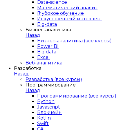
Data-science
Математический анализ
Глубокое обучение
Искусственный интеллект
Big-data
Бизнес-аналитика
Назад
Бизнес-аналитика (все курсы)
Power BI
Big data
Excel
Веб-аналитика
Разработка
Назад
Разработка (все курсы)
Программирование
Назад
Программирование (все курсы)
Python
Javascript
Блокчейн
Kotlin
Swift
C#