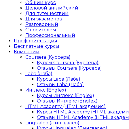
Общий курс
Деловой английский
Для путешествий
Для экзаменов
Разговорный
С носителем
Профессиональный
Профориентация
Бесплатные курсы
Компании
Coursera (Курсера)
Курсы Coursera (Курсера)
Отзывы Coursera (Курсера)
Laba (Лаба)
Курсы Laba (Лаба)
Отзывы Laba (Лаба)
Инглекс (Englex)
Курсы Инглекс (Englex)
Отзывы Инглекс (Englex)
HTML Academy (HTML академия)
Курсы HTML Academy (HTML академи
Отзывы HTML Academy (HTML академ
Lingualeo (Лингвалео)
Курсы Lingualeo (Лингвалео)