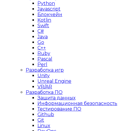
Python
Javascript
Блокчейн
Kotlin
Swift
C#
Java
Go
C++
Ruby
Pascal
Perl
Разработка игр
Unity
Unreal Engine
VR/AR
Разработка ПО
Защита данных
Информационная безопасность
Тестирование ПО
Github
Git
Linux