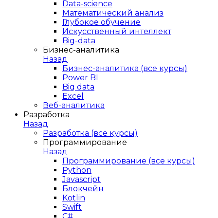
Data-science
Математический анализ
Глубокое обучение
Искусственный интеллект
Big-data
Бизнес-аналитика
Назад
Бизнес-аналитика (все курсы)
Power BI
Big data
Excel
Веб-аналитика
Разработка
Назад
Разработка (все курсы)
Программирование
Назад
Программирование (все курсы)
Python
Javascript
Блокчейн
Kotlin
Swift
C#