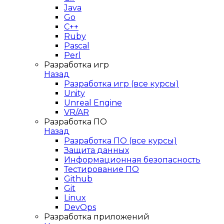
Java
Go
C++
Ruby
Pascal
Perl
Разработка игр
Назад
Разработка игр (все курсы)
Unity
Unreal Engine
VR/AR
Разработка ПО
Назад
Разработка ПО (все курсы)
Защита данных
Информационная безопасность
Тестирование ПО
Github
Git
Linux
DevOps
Разработка приложений