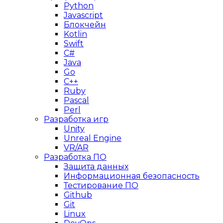
Python
Javascript
Блокчейн
Kotlin
Swift
C#
Java
Go
C++
Ruby
Pascal
Perl
Разработка игр
Unity
Unreal Engine
VR/AR
Разработка ПО
Защита данных
Информационная безопасность
Тестирование ПО
Github
Git
Linux