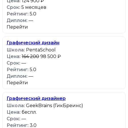
124 900 ₽
5 месяцев
5.0
—
Перейти
Графический дизайн
PentaSchool
164 200
98 500 ₽
—
5.0
—
Перейти
Графический дизайнер
GeekBrains (ГикБреинс)
беспл.
—
3.0