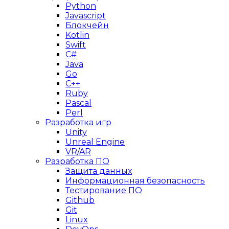
Python
Javascript
Блокчейн
Kotlin
Swift
C#
Java
Go
C++
Ruby
Pascal
Perl
Разработка игр
Unity
Unreal Engine
VR/AR
Разработка ПО
Защита данных
Информационная безопасность
Тестирование ПО
Github
Git
Linux