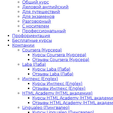
Общий курс
Деловой английский
Для путешествий
Для экзаменов
Разговорный
С носителем
Профессиональный
Профориентация
Бесплатные курсы
Компании
Coursera (Курсера)
Курсы Coursera (Курсера)
Отзывы Coursera (Курсера)
Laba (Лаба)
Курсы Laba (Лаба)
Отзывы Laba (Лаба)
Инглекс (Englex)
Курсы Инглекс (Englex)
Отзывы Инглекс (Englex)
HTML Academy (HTML академия)
Курсы HTML Academy (HTML академи
Отзывы HTML Academy (HTML академ
Lingualeo (Лингвалео)
Курсы Lingualeo (Лингвалео)