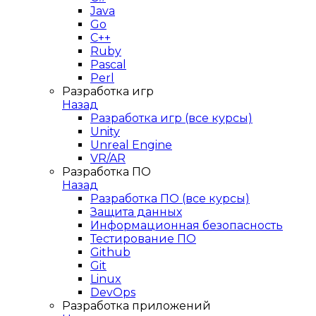
Java
Go
C++
Ruby
Pascal
Perl
Разработка игр
Назад
Разработка игр (все курсы)
Unity
Unreal Engine
VR/AR
Разработка ПО
Назад
Разработка ПО (все курсы)
Защита данных
Информационная безопасность
Тестирование ПО
Github
Git
Linux
DevOps
Разработка приложений