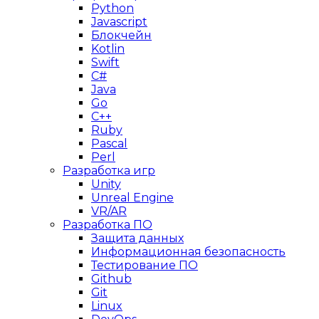
Python
Javascript
Блокчейн
Kotlin
Swift
C#
Java
Go
C++
Ruby
Pascal
Perl
Разработка игр
Unity
Unreal Engine
VR/AR
Разработка ПО
Защита данных
Информационная безопасность
Тестирование ПО
Github
Git
Linux