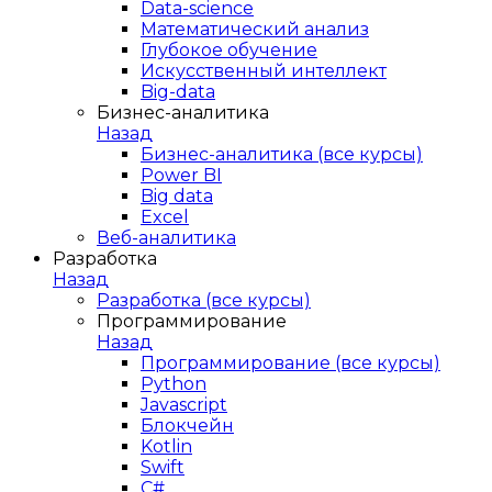
Data-science
Математический анализ
Глубокое обучение
Искусственный интеллект
Big-data
Бизнес-аналитика
Назад
Бизнес-аналитика (все курсы)
Power BI
Big data
Excel
Веб-аналитика
Разработка
Назад
Разработка (все курсы)
Программирование
Назад
Программирование (все курсы)
Python
Javascript
Блокчейн
Kotlin
Swift
C#