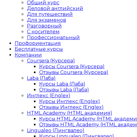
Общий курс
Деловой английский
Для путешествий
Для экзаменов
Разговорный
С носителем
Профессиональный
Профориентация
Бесплатные курсы
Компании
Coursera (Курсера)
Курсы Coursera (Курсера)
Отзывы Coursera (Курсера)
Laba (Лаба)
Курсы Laba (Лаба)
Отзывы Laba (Лаба)
Инглекс (Englex)
Курсы Инглекс (Englex)
Отзывы Инглекс (Englex)
HTML Academy (HTML академия)
Курсы HTML Academy (HTML академи
Отзывы HTML Academy (HTML академ
Lingualeo (Лингвалео)
Курсы Lingualeo (Лингвалео)