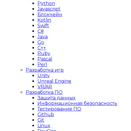
Python
Javascript
Блокчейн
Kotlin
Swift
C#
Java
Go
C++
Ruby
Pascal
Perl
Разработка игр
Unity
Unreal Engine
VR/AR
Разработка ПО
Защита данных
Информационная безопасность
Тестирование ПО
Github
Git
Linux