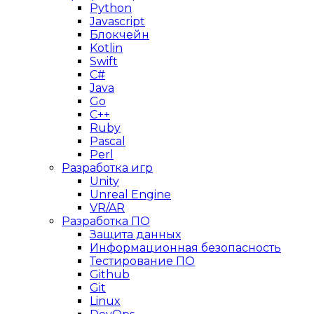
Python
Javascript
Блокчейн
Kotlin
Swift
C#
Java
Go
C++
Ruby
Pascal
Perl
Разработка игр
Unity
Unreal Engine
VR/AR
Разработка ПО
Защита данных
Информационная безопасность
Тестирование ПО
Github
Git
Linux