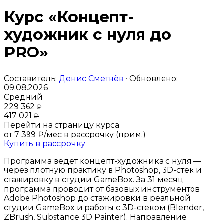
Курс «Концепт-
художник с нуля до
PRO»
Составитель:
Денис Сметнёв
· Обновлено:
09.08.2026
Средний
229 362
₽
417 021
₽
Перейти на страницу курса
от 7 399 ₽/мес
в рассрочку (прим.)
Купить в рассрочку
Программа ведёт концепт-художника с нуля —
через плотную практику в Photoshop, 3D-стек и
стажировку в студии GameBox. За 31 месяц
программа проводит от базовых инструментов
Adobe Photoshop до стажировки в реальной
студии GameBox и работы с 3D-стеком (Blender,
ZBrush, Substance 3D Painter). Направление