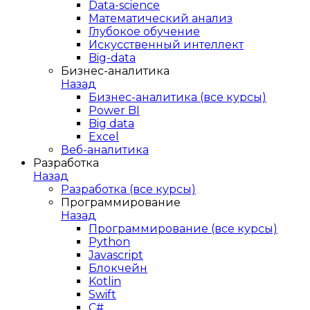
Data-science
Математический анализ
Глубокое обучение
Искусственный интеллект
Big-data
Бизнес-аналитика
Назад
Бизнес-аналитика (все курсы)
Power BI
Big data
Excel
Веб-аналитика
Разработка
Назад
Разработка (все курсы)
Программирование
Назад
Программирование (все курсы)
Python
Javascript
Блокчейн
Kotlin
Swift
C#