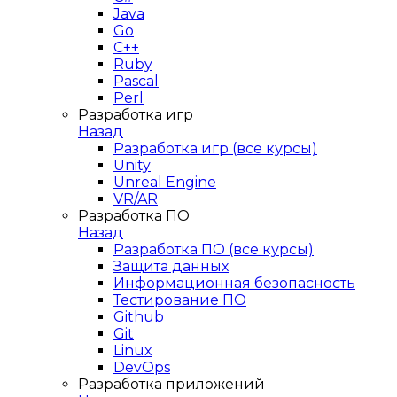
Java
Go
C++
Ruby
Pascal
Perl
Разработка игр
Назад
Разработка игр (все курсы)
Unity
Unreal Engine
VR/AR
Разработка ПО
Назад
Разработка ПО (все курсы)
Защита данных
Информационная безопасность
Тестирование ПО
Github
Git
Linux
DevOps
Разработка приложений