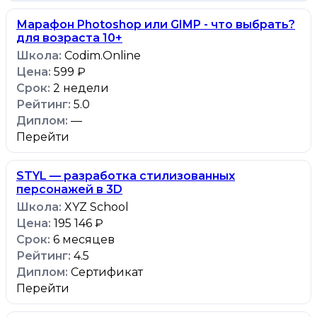
Марафон Photoshop или GIMP - что выбрать?
для возраста 10+
Codim.Online
599 ₽
2 недели
5.0
—
Перейти
STYL — разработка стилизованных
персонажей в 3D
XYZ School
195 146 ₽
6 месяцев
4.5
Сертификат
Перейти