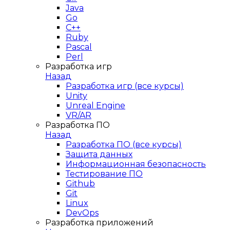
Java
Go
C++
Ruby
Pascal
Perl
Разработка игр
Назад
Разработка игр (все курсы)
Unity
Unreal Engine
VR/AR
Разработка ПО
Назад
Разработка ПО (все курсы)
Защита данных
Информационная безопасность
Тестирование ПО
Github
Git
Linux
DevOps
Разработка приложений