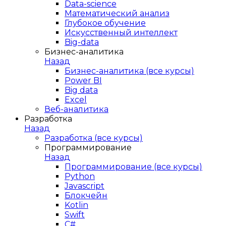
Data-science
Математический анализ
Глубокое обучение
Искусственный интеллект
Big-data
Бизнес-аналитика
Назад
Бизнес-аналитика (все курсы)
Power BI
Big data
Excel
Веб-аналитика
Разработка
Назад
Разработка (все курсы)
Программирование
Назад
Программирование (все курсы)
Python
Javascript
Блокчейн
Kotlin
Swift
C#