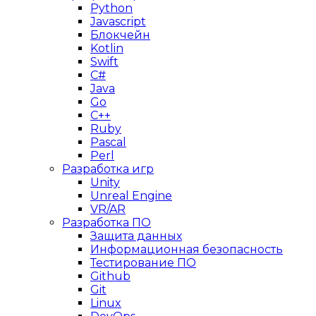
Python
Javascript
Блокчейн
Kotlin
Swift
C#
Java
Go
C++
Ruby
Pascal
Perl
Разработка игр
Unity
Unreal Engine
VR/AR
Разработка ПО
Защита данных
Информационная безопасность
Тестирование ПО
Github
Git
Linux