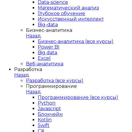
Data-science
Математический анализ
Глубокое обучение
Искусственный интеллект
Big-data
Бизнес-аналитика
Назад
Бизнес-аналитика (все курсы)
Power BI
Big data
Excel
Веб-аналитика
Разработка
Назад
Разработка (все курсы)
Программирование
Назад
Программирование (все курсы)
Python
Javascript
Блокчейн
Kotlin
Swift
C#