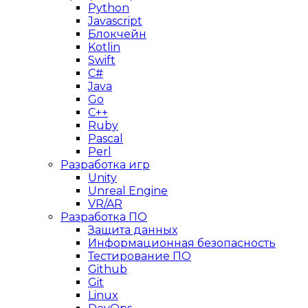
Python
Javascript
Блокчейн
Kotlin
Swift
C#
Java
Go
C++
Ruby
Pascal
Perl
Разработка игр
Unity
Unreal Engine
VR/AR
Разработка ПО
Защита данных
Информационная безопасность
Тестирование ПО
Github
Git
Linux