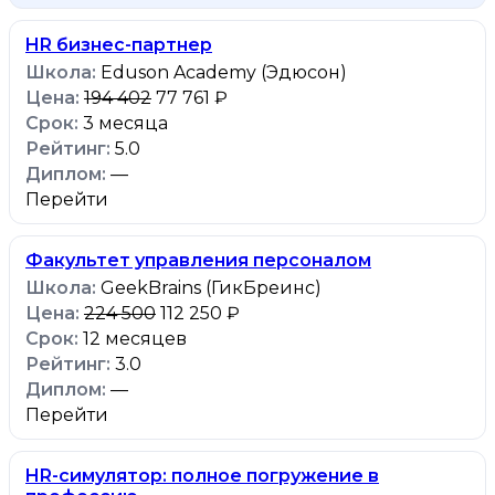
HR бизнес-партнер
Eduson Academy (Эдюсон)
194 402
77 761 ₽
3 месяца
5.0
—
Перейти
Факультет управления персоналом
GeekBrains (ГикБреинс)
224 500
112 250 ₽
12 месяцев
3.0
—
Перейти
HR-симулятор: полное погружение в