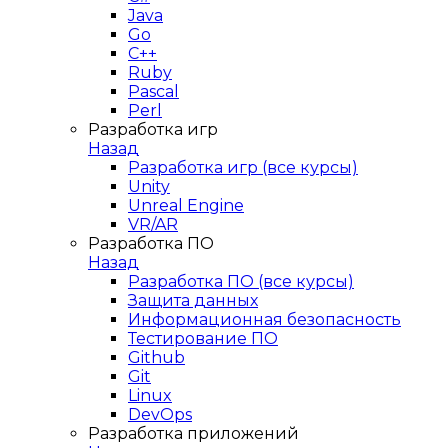
Java
Go
C++
Ruby
Pascal
Perl
Разработка игр
Назад
Разработка игр (все курсы)
Unity
Unreal Engine
VR/AR
Разработка ПО
Назад
Разработка ПО (все курсы)
Защита данных
Информационная безопасность
Тестирование ПО
Github
Git
Linux
DevOps
Разработка приложений