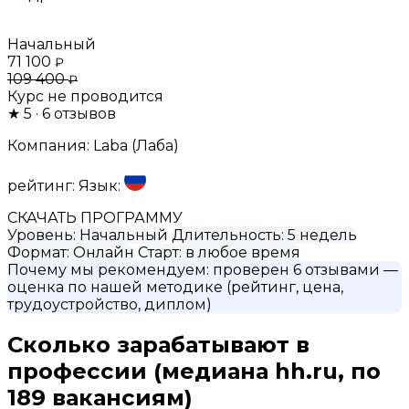
Начальный
71 100
₽
109 400
₽
Курс не проводится
★
5
· 6 отзывов
Компания:
Laba (Лаба)
рейтинг:
Язык:
СКАЧАТЬ ПРОГРАММУ
Уровень:
Начальный
Длительность:
5 недель
Формат:
Онлайн
Старт:
в любое время
Почему мы рекомендуем:
проверен 6 отзывами
—
оценка по нашей методике (рейтинг, цена,
трудоустройство, диплом)
Сколько зарабатывают в
профессии
(медиана hh.ru, по
189 вакансиям)