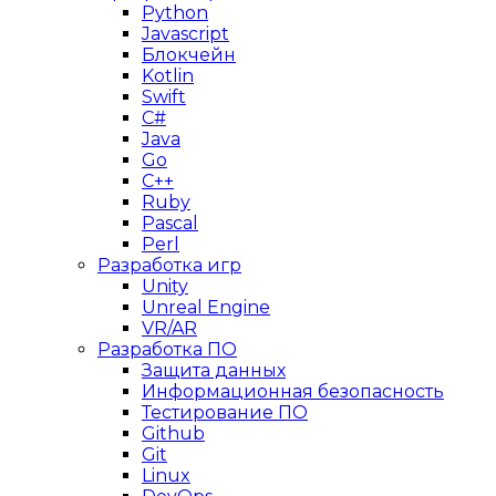
Python
Javascript
Блокчейн
Kotlin
Swift
C#
Java
Go
C++
Ruby
Pascal
Perl
Разработка игр
Unity
Unreal Engine
VR/AR
Разработка ПО
Защита данных
Информационная безопасность
Тестирование ПО
Github
Git
Linux