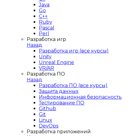
Java
Go
C++
Ruby
Pascal
Perl
Разработка игр
Назад
Разработка игр (все курсы)
Unity
Unreal Engine
VR/AR
Разработка ПО
Назад
Разработка ПО (все курсы)
Защита данных
Информационная безопасность
Тестирование ПО
Github
Git
Linux
DevOps
Разработка приложений