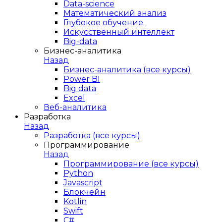
Data-science
Математический анализ
Глубокое обучение
Искусственный интеллект
Big-data
Бизнес-аналитика
Назад
Бизнес-аналитика (все курсы)
Power BI
Big data
Excel
Веб-аналитика
Разработка
Назад
Разработка (все курсы)
Программирование
Назад
Программирование (все курсы)
Python
Javascript
Блокчейн
Kotlin
Swift
C#