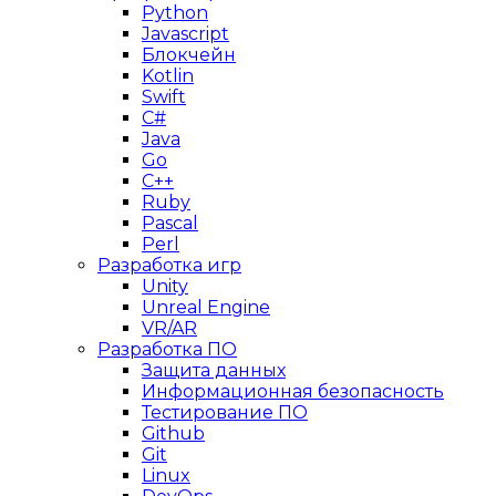
Python
Javascript
Блокчейн
Kotlin
Swift
C#
Java
Go
C++
Ruby
Pascal
Perl
Разработка игр
Unity
Unreal Engine
VR/AR
Разработка ПО
Защита данных
Информационная безопасность
Тестирование ПО
Github
Git
Linux