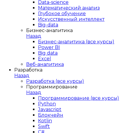
Data-science
Математический анализ
Глубокое обучение
Искусственный интеллект
Big-data
Бизнес-аналитика
Назад
Бизнес-аналитика (все курсы)
Power BI
Big data
Excel
Веб-аналитика
Разработка
Назад
Разработка (все курсы)
Программирование
Назад
Программирование (все курсы)
Python
Javascript
Блокчейн
Kotlin
Swift
C#