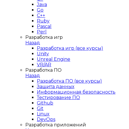
Java
Go
C++
Ruby
Pascal
Perl
Разработка игр
Назад
Разработка игр (все курсы)
Unity
Unreal Engine
VR/AR
Разработка ПО
Назад
Разработка ПО (все курсы)
Защита данных
Информационная безопасность
Тестирование ПО
Github
Git
Linux
DevOps
Разработка приложений