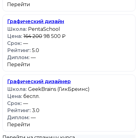
Перейти
Графический дизайн
PentaSchool
164 200
98 500 ₽
—
5.0
—
Перейти
Графический дизайнер
GeekBrains (ГикБреинс)
беспл.
—
3.0
—
Перейти
Перейти на страницу курса