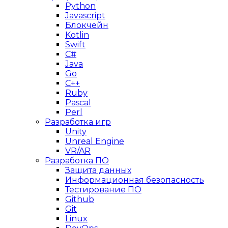
Python
Javascript
Блокчейн
Kotlin
Swift
C#
Java
Go
C++
Ruby
Pascal
Perl
Разработка игр
Unity
Unreal Engine
VR/AR
Разработка ПО
Защита данных
Информационная безопасность
Тестирование ПО
Github
Git
Linux