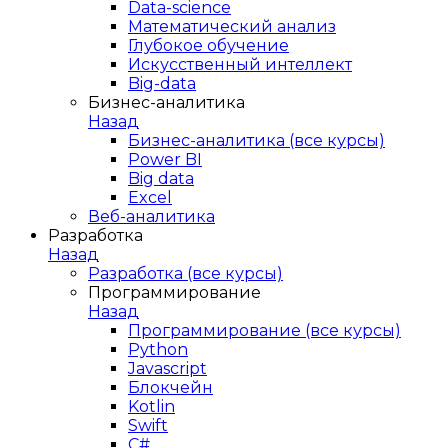
Data-science
Математический анализ
Глубокое обучение
Искусственный интеллект
Big-data
Бизнес-аналитика
Назад
Бизнес-аналитика (все курсы)
Power BI
Big data
Excel
Веб-аналитика
Разработка
Назад
Разработка (все курсы)
Программирование
Назад
Программирование (все курсы)
Python
Javascript
Блокчейн
Kotlin
Swift
C#