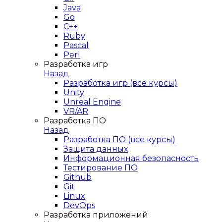
Java
Go
C++
Ruby
Pascal
Perl
Разработка игр
Назад
Разработка игр (все курсы)
Unity
Unreal Engine
VR/AR
Разработка ПО
Назад
Разработка ПО (все курсы)
Защита данных
Информационная безопасность
Тестирование ПО
Github
Git
Linux
DevOps
Разработка приложений