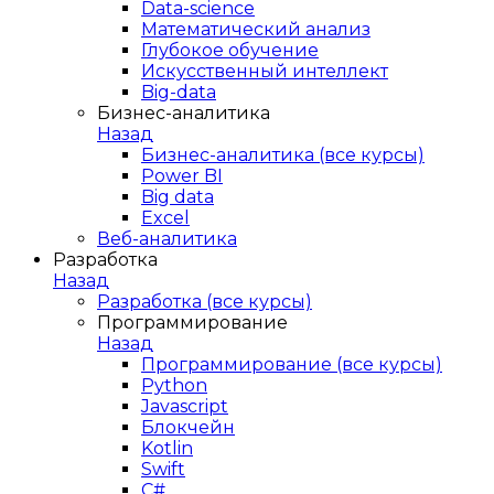
Data-science
Математический анализ
Глубокое обучение
Искусственный интеллект
Big-data
Бизнес-аналитика
Назад
Бизнес-аналитика (все курсы)
Power BI
Big data
Excel
Веб-аналитика
Разработка
Назад
Разработка (все курсы)
Программирование
Назад
Программирование (все курсы)
Python
Javascript
Блокчейн
Kotlin
Swift
C#