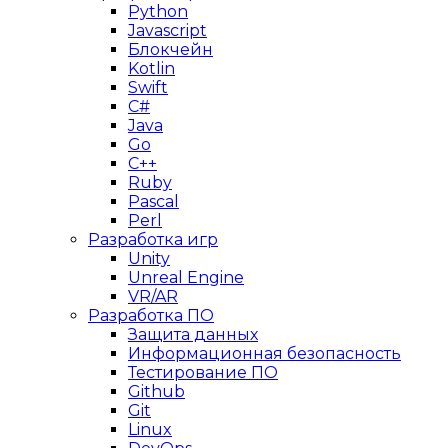
Python
Javascript
Блокчейн
Kotlin
Swift
C#
Java
Go
C++
Ruby
Pascal
Perl
Разработка игр
Unity
Unreal Engine
VR/AR
Разработка ПО
Защита данных
Информационная безопасность
Тестирование ПО
Github
Git
Linux