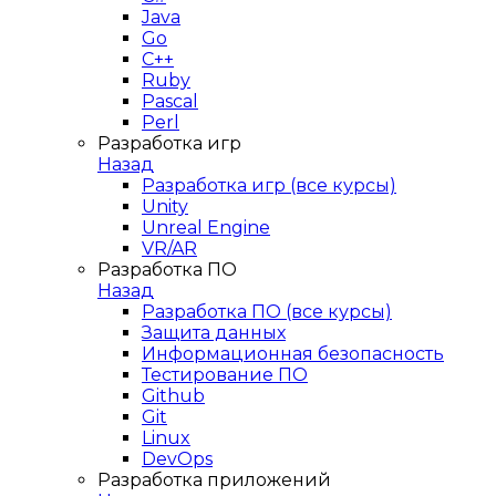
Java
Go
C++
Ruby
Pascal
Perl
Разработка игр
Назад
Разработка игр (все курсы)
Unity
Unreal Engine
VR/AR
Разработка ПО
Назад
Разработка ПО (все курсы)
Защита данных
Информационная безопасность
Тестирование ПО
Github
Git
Linux
DevOps
Разработка приложений