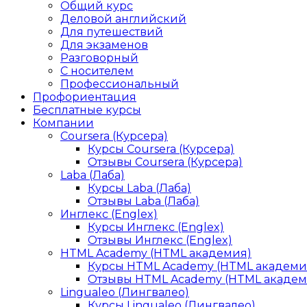
Общий курс
Деловой английский
Для путешествий
Для экзаменов
Разговорный
С носителем
Профессиональный
Профориентация
Бесплатные курсы
Компании
Coursera (Курсера)
Курсы Coursera (Курсера)
Отзывы Coursera (Курсера)
Laba (Лаба)
Курсы Laba (Лаба)
Отзывы Laba (Лаба)
Инглекс (Englex)
Курсы Инглекс (Englex)
Отзывы Инглекс (Englex)
HTML Academy (HTML академия)
Курсы HTML Academy (HTML академи
Отзывы HTML Academy (HTML академ
Lingualeo (Лингвалео)
Курсы Lingualeo (Лингвалео)