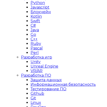
Python
Javascript
Блокчейн
Kotlin
Swift
C#
Java
Go
C++
Ruby
Pascal
Perl
Разработка игр
Unity
Unreal Engine
VR/AR
Разработка ПО
Защита данных
Информационная безопасность
Тестирование ПО
Github
Git
Linux