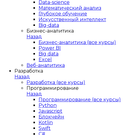
Data-science
Математический анализ
Глубокое обучение
Искусственный интеллект
Big-data
Бизнес-аналитика
Назад
Бизнес-аналитика (все курсы)
Power BI
Big data
Excel
Веб-аналитика
Разработка
Назад
Разработка (все курсы)
Программирование
Назад
Программирование (все курсы)
Python
Javascript
Блокчейн
Kotlin
Swift
C#