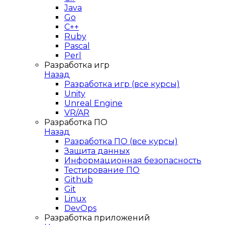
Java
Go
C++
Ruby
Pascal
Perl
Разработка игр
Назад
Разработка игр (все курсы)
Unity
Unreal Engine
VR/AR
Разработка ПО
Назад
Разработка ПО (все курсы)
Защита данных
Информационная безопасность
Тестирование ПО
Github
Git
Linux
DevOps
Разработка приложений