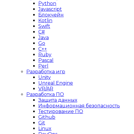
Python
Javascript
Блокчейн
Kotlin
Swift
C#
Java
Go
C++
Ruby
Pascal
Perl
Разработка игр
Unity
Unreal Engine
VR/AR
Разработка ПО
Защита данных
Информационная безопасность
Тестирование ПО
Github
Git
Linux