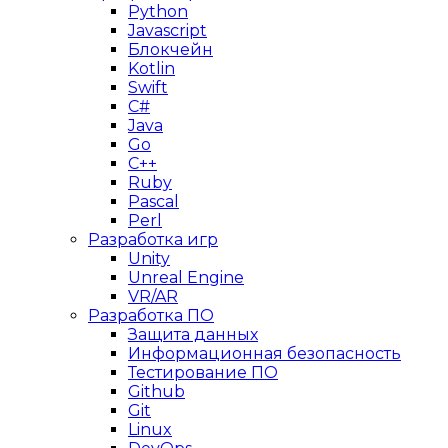
Python
Javascript
Блокчейн
Kotlin
Swift
C#
Java
Go
C++
Ruby
Pascal
Perl
Разработка игр
Unity
Unreal Engine
VR/AR
Разработка ПО
Защита данных
Информационная безопасность
Тестирование ПО
Github
Git
Linux