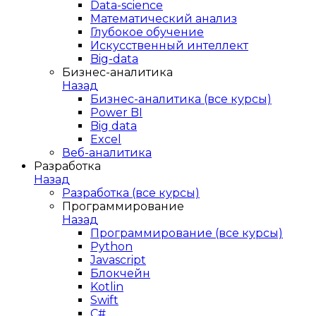
Data-science
Математический анализ
Глубокое обучение
Искусственный интеллект
Big-data
Бизнес-аналитика
Назад
Бизнес-аналитика (все курсы)
Power BI
Big data
Excel
Веб-аналитика
Разработка
Назад
Разработка (все курсы)
Программирование
Назад
Программирование (все курсы)
Python
Javascript
Блокчейн
Kotlin
Swift
C#