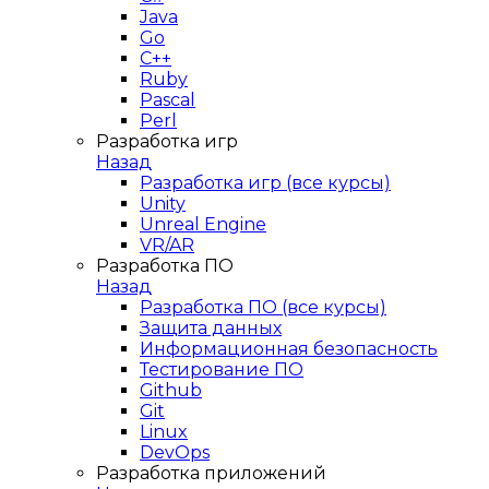
Java
Go
C++
Ruby
Pascal
Perl
Разработка игр
Назад
Разработка игр (все курсы)
Unity
Unreal Engine
VR/AR
Разработка ПО
Назад
Разработка ПО (все курсы)
Защита данных
Информационная безопасность
Тестирование ПО
Github
Git
Linux
DevOps
Разработка приложений