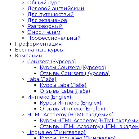
Общий курс
Деловой английский
Для путешествий
Для экзаменов
Разговорный
С носителем
Профессиональный
Профориентация
Бесплатные курсы
Компании
Coursera (Курсера)
Курсы Coursera (Курсера)
Отзывы Coursera (Курсера)
Laba (Лаба)
Курсы Laba (Лаба)
Отзывы Laba (Лаба)
Инглекс (Englex)
Курсы Инглекс (Englex)
Отзывы Инглекс (Englex)
HTML Academy (HTML академия)
Курсы HTML Academy (HTML академи
Отзывы HTML Academy (HTML академ
Lingualeo (Лингвалео)
Курсы Lingualeo (Лингвалео)