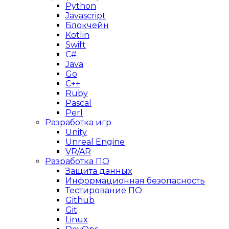
Python
Javascript
Блокчейн
Kotlin
Swift
C#
Java
Go
C++
Ruby
Pascal
Perl
Разработка игр
Unity
Unreal Engine
VR/AR
Разработка ПО
Защита данных
Информационная безопасность
Тестирование ПО
Github
Git
Linux