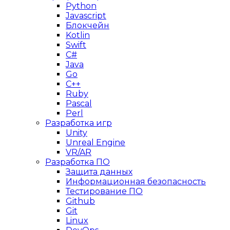
Python
Javascript
Блокчейн
Kotlin
Swift
C#
Java
Go
C++
Ruby
Pascal
Perl
Разработка игр
Unity
Unreal Engine
VR/AR
Разработка ПО
Защита данных
Информационная безопасность
Тестирование ПО
Github
Git
Linux