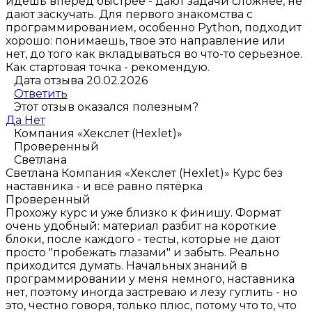
идешь вперед быстрее - дают задачи сложнее, не
дают заскучать. Для первого знакомства с
программированием, особенно Python, подходит
хорошо: понимаешь, твое это направление или
нет, до того как вкладываться во что-то серьезное.
Как стартовая точка - рекомендую.
Дата отзыва 20.02.2026
Ответить
Этот отзыв оказался полезным?
Да
Нет
Компания «Хекслет (Hexlet)»
Проверенный
Светлана
Светлана
Компания «Хекслет (Hexlet)»
Курс без
наставника - и всё равно пятёрка
Проверенный
Прохожу курс и уже близко к финишу. Формат
очень удобный: материал разбит на короткие
блоки, после каждого - тесты, которые не дают
просто "пробежать глазами" и забыть. Реально
приходится думать. Начальных знаний в
программировании у меня немного, наставника
нет, поэтому иногда застреваю и лезу гуглить - но
это, честно говоря, только плюс, потому что то, что