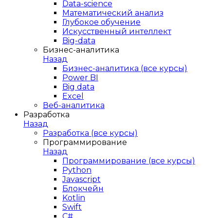
Data-science
Математический анализ
Глубокое обучение
Искусственный интеллект
Big-data
Бизнес-аналитика
Назад
Бизнес-аналитика (все курсы)
Power BI
Big data
Excel
Веб-аналитика
Разработка
Назад
Разработка (все курсы)
Программирование
Назад
Программирование (все курсы)
Python
Javascript
Блокчейн
Kotlin
Swift
C#