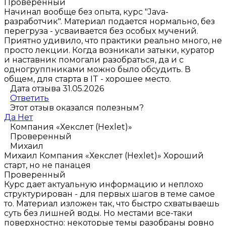
Проверенный
Начинал вообще без опыта, курс "Java-
разработчик". Материал подается нормально, без
перегруза - усваивается без особых мучений.
Приятно удивило, что практики реально много, не
просто лекции. Когда возникали затыки, куратор
и наставник помогали разобраться, да и с
одногруппниками можно было обсудить. В
общем, для старта в IT - хорошее место.
Дата отзыва 31.05.2026
Ответить
Этот отзыв оказался полезным?
Да
Нет
Компания «Хекслет (Hexlet)»
Проверенный
Михаил
Михаил
Компания «Хекслет (Hexlet)»
Хороший
старт, но не панацея
Проверенный
Курс дает актуальную информацию и неплохо
структурирован - для первых шагов в теме самое
то. Материал изложен так, что быстро схватываешь
суть без лишней воды. Но местами все-таки
поверхностно: некоторые темы разобраны ровно