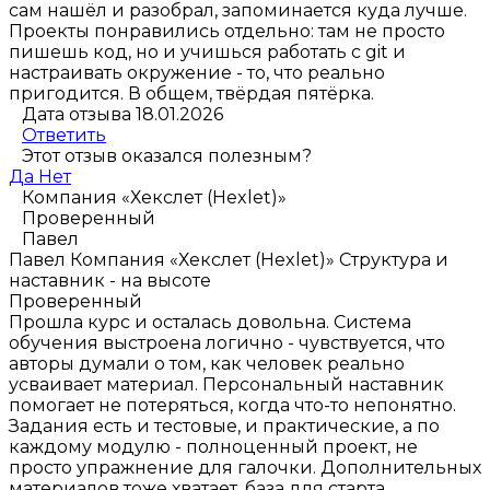
сам нашёл и разобрал, запоминается куда лучше.
Проекты понравились отдельно: там не просто
пишешь код, но и учишься работать с git и
настраивать окружение - то, что реально
пригодится. В общем, твёрдая пятёрка.
Дата отзыва 18.01.2026
Ответить
Этот отзыв оказался полезным?
Да
Нет
Компания «Хекслет (Hexlet)»
Проверенный
Павел
Павел
Компания «Хекслет (Hexlet)»
Структура и
наставник - на высоте
Проверенный
Прошла курс и осталась довольна. Система
обучения выстроена логично - чувствуется, что
авторы думали о том, как человек реально
усваивает материал. Персональный наставник
помогает не потеряться, когда что-то непонятно.
Задания есть и тестовые, и практические, а по
каждому модулю - полноценный проект, не
просто упражнение для галочки. Дополнительных
материалов тоже хватает, база для старта