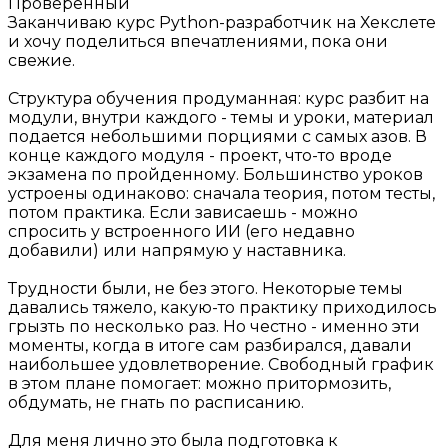
Проверенный
Заканчиваю курс Python-разработчик на Хекслете
и хочу поделиться впечатлениями, пока они
свежие.
Структура обучения продуманная: курс разбит на
модули, внутри каждого - темы и уроки, материал
подается небольшими порциями с самых азов. В
конце каждого модуля - проект, что-то вроде
экзамена по пройденному. Большинство уроков
устроены одинаково: сначала теория, потом тесты,
потом практика. Если зависаешь - можно
спросить у встроенного ИИ (его недавно
добавили) или напрямую у наставника.
Трудности были, не без этого. Некоторые темы
давались тяжело, какую-то практику приходилось
грызть по несколько раз. Но честно - именно эти
моменты, когда в итоге сам разбирался, давали
наибольшее удовлетворение. Свободный график
в этом плане помогает: можно притормозить,
обдумать, не гнать по расписанию.
Для меня лично это была подготовка к