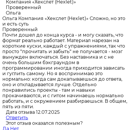
Компания «Хекслет (Hexlet)»
Проверенный
Ольга
Ольга
Компания «Хекслет (Hexlet)»
Сложно, но это
и есть суть
Проверенный
Почти дошел до конца курса - и могу сказать, что
формат реально работает. Материал нарезан на
короткие куски, каждый с упражнениями, так что
просто "прочитать и забыть" не получается - мозг
вынужден включаться. Без наставника и с не
очень большим бэкграундом в
программировании иногда приходится зависать
и гуглить самому. Но я воспринимаю это
нормально: когда сам докапываешься до ответа,
оно и откладывается лучше. Отдельно
понравились проекты - там и навыки
прокачиваются, и с гитом начинаешь нормально
работать, и с окружением разбираешься. В общем,
пять из пяти.
Дата отзыва 12.07.2025
Ответить
Этот отзыв оказался полезным?
Да
Нет