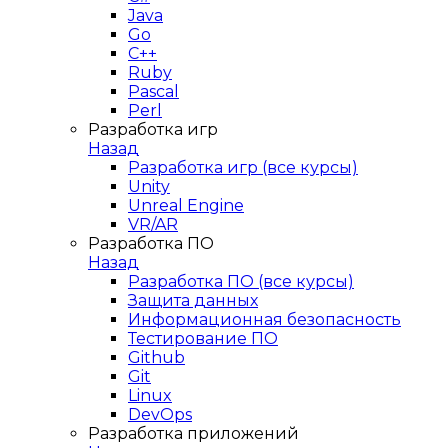
Java
Go
C++
Ruby
Pascal
Perl
Разработка игр
Назад
Разработка игр (все курсы)
Unity
Unreal Engine
VR/AR
Разработка ПО
Назад
Разработка ПО (все курсы)
Защита данных
Информационная безопасность
Тестирование ПО
Github
Git
Linux
DevOps
Разработка приложений