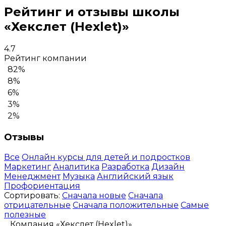
Рейтинг и отзывы школы
«Хекслет (Hexlet)»
4.7
Рейтинг компании
82%
8%
6%
3%
2%
Отзывы
Все
Онлайн курсы для детей и подростков
Маркетинг
Аналитика
Разработка
Дизайн
Менеджмент
Музыка
Английский язык
Профориентация
Сортировать:
Сначала новые
Сначала
отрицательные
Сначала положительные
Самые
полезные
Компания «Хекслет (Hexlet)»