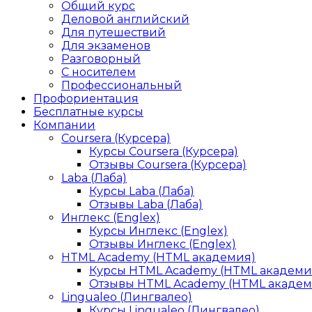
Общий курс
Деловой английский
Для путешествий
Для экзаменов
Разговорный
С носителем
Профессиональный
Профориентация
Бесплатные курсы
Компании
Coursera (Курсера)
Курсы Coursera (Курсера)
Отзывы Coursera (Курсера)
Laba (Лаба)
Курсы Laba (Лаба)
Отзывы Laba (Лаба)
Инглекс (Englex)
Курсы Инглекс (Englex)
Отзывы Инглекс (Englex)
HTML Academy (HTML академия)
Курсы HTML Academy (HTML академи
Отзывы HTML Academy (HTML академ
Lingualeo (Лингвалео)
Курсы Lingualeo (Лингвалео)