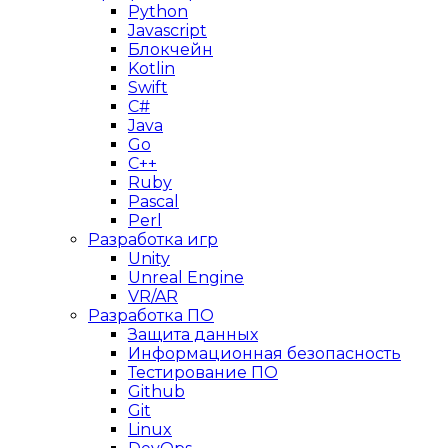
Python
Javascript
Блокчейн
Kotlin
Swift
C#
Java
Go
C++
Ruby
Pascal
Perl
Разработка игр
Unity
Unreal Engine
VR/AR
Разработка ПО
Защита данных
Информационная безопасность
Тестирование ПО
Github
Git
Linux