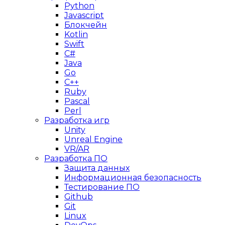
Python
Javascript
Блокчейн
Kotlin
Swift
C#
Java
Go
C++
Ruby
Pascal
Perl
Разработка игр
Unity
Unreal Engine
VR/AR
Разработка ПО
Защита данных
Информационная безопасность
Тестирование ПО
Github
Git
Linux