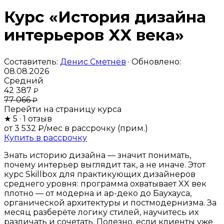
Курс «История дизайна
интерьеров XX века»
Составитель:
Денис Сметнёв
· Обновлено:
08.08.2026
Средний
42 387
₽
77 066
₽
Перейти на страницу курса
★
5
· 1 отзыв
от 3 532 ₽/мес
в рассрочку (прим.)
Купить в рассрочку
Знать историю дизайна — значит понимать,
почему интерьер выглядит так, а не иначе. Этот
курс Skillbox для практикующих дизайнеров
среднего уровня: программа охватывает XX век
плотно — от модерна и ар-деко до Баухауса,
органической архитектуры и постмодернизма. За
месяц разберёте логику стилей, научитесь их
различать и сочетать. Полезно, если клиенты уже