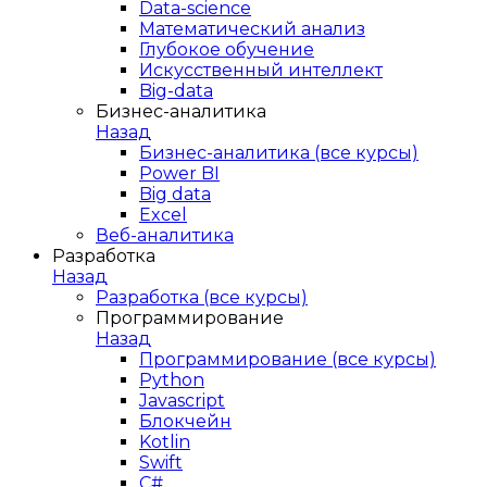
Data-science
Математический анализ
Глубокое обучение
Искусственный интеллект
Big-data
Бизнес-аналитика
Назад
Бизнес-аналитика (все курсы)
Power BI
Big data
Excel
Веб-аналитика
Разработка
Назад
Разработка (все курсы)
Программирование
Назад
Программирование (все курсы)
Python
Javascript
Блокчейн
Kotlin
Swift
C#