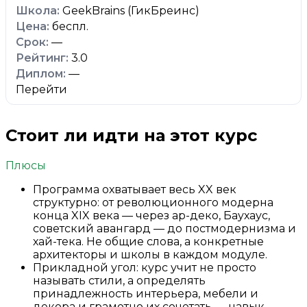
GeekBrains (ГикБреинс)
беспл.
—
3.0
—
Перейти
Стоит ли идти на этот курс
Плюсы
Программа охватывает весь XX век
структурно: от революционного модерна
конца XIX века — через ар-деко, Баухаус,
советский авангард — до постмодернизма и
хай-тека. Не общие слова, а конкретные
архитекторы и школы в каждом модуле.
Прикладной угол: курс учит не просто
называть стили, а определять
принадлежность интерьера, мебели и
декора и грамотно их сочетать — навык,