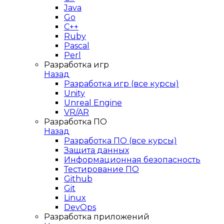
Java
Go
C++
Ruby
Pascal
Perl
Разработка игр
Назад
Разработка игр (все курсы)
Unity
Unreal Engine
VR/AR
Разработка ПО
Назад
Разработка ПО (все курсы)
Защита данных
Информационная безопасность
Тестирование ПО
Github
Git
Linux
DevOps
Разработка приложений