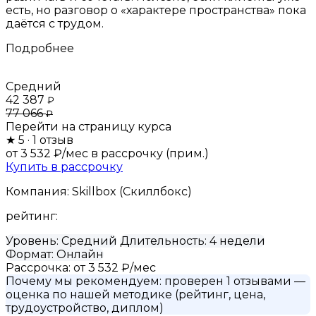
есть, но разговор о «характере пространства» пока
даётся с трудом.
Подробнее
Средний
42 387
₽
77 066
₽
Перейти на страницу курса
★
5
· 1 отзыв
от 3 532 ₽/мес
в рассрочку (прим.)
Купить в рассрочку
Компания:
Skillbox (Скиллбокс)
рейтинг:
Уровень:
Средний
Длительность:
4 недели
Формат:
Онлайн
Рассрочка:
от 3 532 ₽/мес
Почему мы рекомендуем:
проверен 1 отзывами
—
оценка по нашей методике (рейтинг, цена,
трудоустройство, диплом)