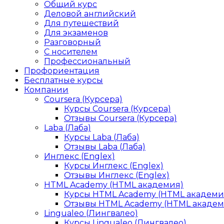
Общий курс
Деловой английский
Для путешествий
Для экзаменов
Разговорный
С носителем
Профессиональный
Профориентация
Бесплатные курсы
Компании
Coursera (Курсера)
Курсы Coursera (Курсера)
Отзывы Coursera (Курсера)
Laba (Лаба)
Курсы Laba (Лаба)
Отзывы Laba (Лаба)
Инглекс (Englex)
Курсы Инглекс (Englex)
Отзывы Инглекс (Englex)
HTML Academy (HTML академия)
Курсы HTML Academy (HTML академи
Отзывы HTML Academy (HTML академ
Lingualeo (Лингвалео)
Курсы Lingualeo (Лингвалео)