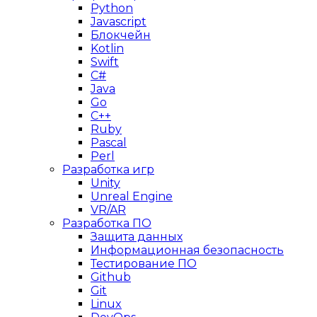
Python
Javascript
Блокчейн
Kotlin
Swift
C#
Java
Go
C++
Ruby
Pascal
Perl
Разработка игр
Unity
Unreal Engine
VR/AR
Разработка ПО
Защита данных
Информационная безопасность
Тестирование ПО
Github
Git
Linux