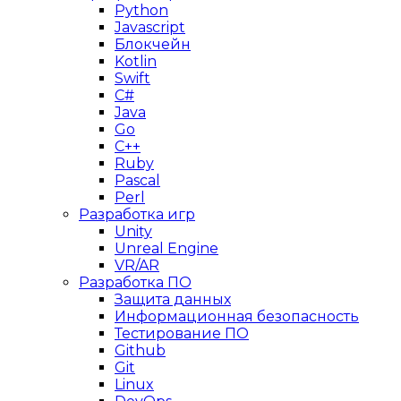
Python
Javascript
Блокчейн
Kotlin
Swift
C#
Java
Go
C++
Ruby
Pascal
Perl
Разработка игр
Unity
Unreal Engine
VR/AR
Разработка ПО
Защита данных
Информационная безопасность
Тестирование ПО
Github
Git
Linux