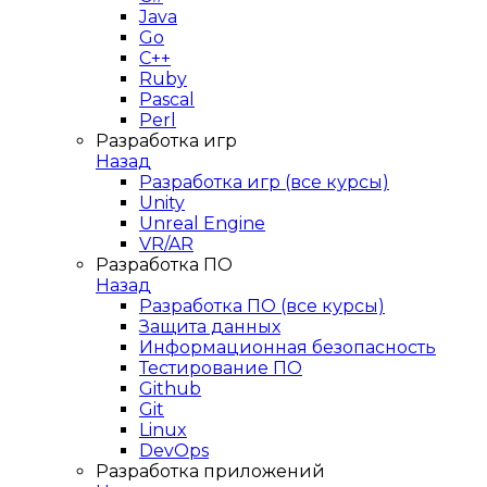
Java
Go
C++
Ruby
Pascal
Perl
Разработка игр
Назад
Разработка игр (все курсы)
Unity
Unreal Engine
VR/AR
Разработка ПО
Назад
Разработка ПО (все курсы)
Защита данных
Информационная безопасность
Тестирование ПО
Github
Git
Linux
DevOps
Разработка приложений