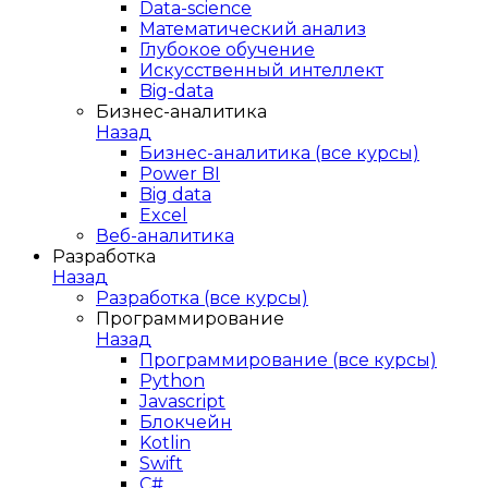
Data-science
Математический анализ
Глубокое обучение
Искусственный интеллект
Big-data
Бизнес-аналитика
Назад
Бизнес-аналитика (все курсы)
Power BI
Big data
Excel
Веб-аналитика
Разработка
Назад
Разработка (все курсы)
Программирование
Назад
Программирование (все курсы)
Python
Javascript
Блокчейн
Kotlin
Swift
C#