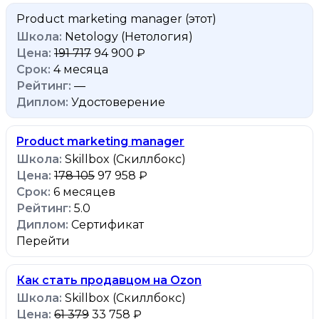
Product marketing manager
(этот)
Netology (Нетология)
191 717
94 900 ₽
4 месяца
—
Удостоверение
Product marketing manager
Skillbox (Скиллбокс)
178 105
97 958 ₽
6 месяцев
5.0
Сертификат
Перейти
Как стать продавцом на Ozon
Skillbox (Скиллбокс)
61 379
33 758 ₽