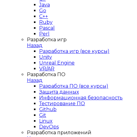
Java
Go
C++
Ruby
Pascal
Perl
Разработка игр
Назад
Разработка игр (все курсы)
Unity
Unreal Engine
VR/AR
Разработка ПО
Назад
Разработка ПО (все курсы)
Защита данных
Информационная безопасность
Тестирование ПО
Github
Git
Linux
DevOps
Разработка приложений