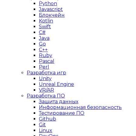
Python
Javascript
Блокчейн
Kotlin
Swift
C#
Java
Go
C++
Ruby
Pascal
Perl
Разработка игр
Unity
Unreal Engine
VR/AR
Разработка ПО
Защита данных
Информационная безопасность
Тестирование ПО
Github
Git
Linux