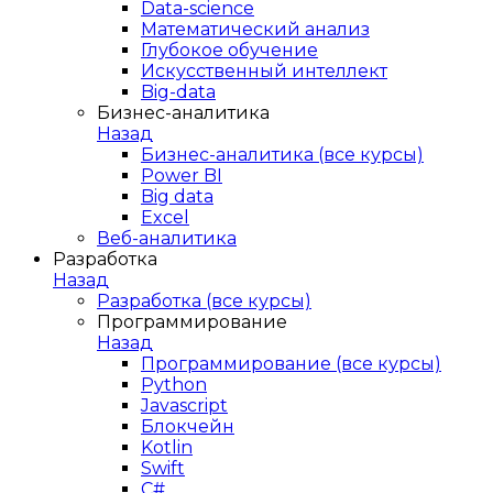
Data-science
Математический анализ
Глубокое обучение
Искусственный интеллект
Big-data
Бизнес-аналитика
Назад
Бизнес-аналитика (все курсы)
Power BI
Big data
Excel
Веб-аналитика
Разработка
Назад
Разработка (все курсы)
Программирование
Назад
Программирование (все курсы)
Python
Javascript
Блокчейн
Kotlin
Swift
C#