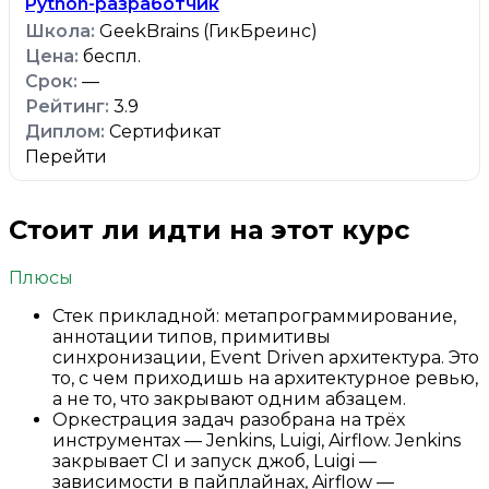
Python-разработчик
GeekBrains (ГикБреинс)
беспл.
—
3.9
Сертификат
Перейти
Стоит ли идти на этот курс
Плюсы
Стек прикладной: метапрограммирование,
аннотации типов, примитивы
синхронизации, Event Driven архитектура. Это
то, с чем приходишь на архитектурное ревью,
а не то, что закрывают одним абзацем.
Оркестрация задач разобрана на трёх
инструментах — Jenkins, Luigi, Airflow. Jenkins
закрывает CI и запуск джоб, Luigi —
зависимости в пайплайнах, Airflow —