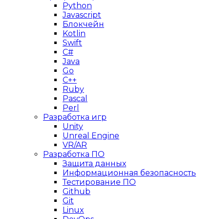
Python
Javascript
Блокчейн
Kotlin
Swift
C#
Java
Go
C++
Ruby
Pascal
Perl
Разработка игр
Unity
Unreal Engine
VR/AR
Разработка ПО
Защита данных
Информационная безопасность
Тестирование ПО
Github
Git
Linux