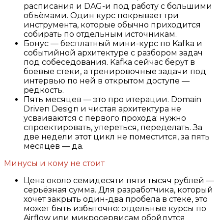
расписания и DAG-и под работу с большими
объёмами. Один курс покрывает три
инструмента, которые обычно приходится
собирать по отдельным источникам.
Бонус — бесплатный мини-курс по Kafka и
событийной архитектуре с разбором задач
под собеседования. Kafka сейчас берут в
боевые стеки, а тренировочные задачи под
интервью по ней в открытом доступе —
редкость.
Пять месяцев — это про итерации. Domain
Driven Design и чистая архитектура не
усваиваются с первого прохода: нужно
спроектировать, упереться, переделать. За
две недели этот цикл не поместится, за пять
месяцев — да.
Минусы и кому не стоит
Цена около семидесяти пяти тысяч рублей —
серьёзная сумма. Для разработчика, который
хочет закрыть один-два пробела в стеке, это
может быть избыточно: отдельные курсы по
Airflow или микросервисам обойдутся