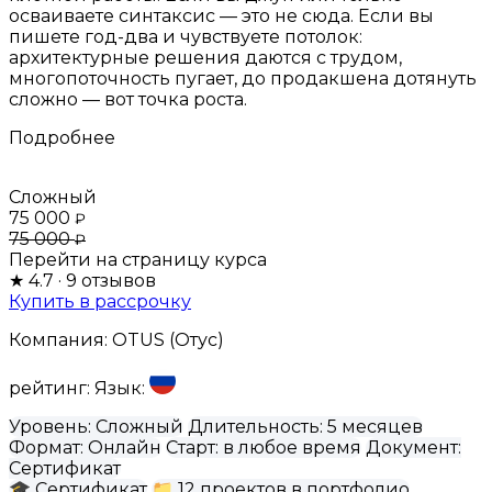
осваиваете синтаксис — это не сюда. Если вы
пишете год-два и чувствуете потолок:
архитектурные решения даются с трудом,
многопоточность пугает, до продакшена дотянуть
сложно — вот точка роста.
Подробнее
Сложный
75 000
₽
75 000
₽
Перейти на страницу курса
★
4.7
· 9 отзывов
Купить в рассрочку
Компания:
OTUS (Отус)
рейтинг:
Язык:
Уровень:
Сложный
Длительность:
5 месяцев
Формат:
Онлайн
Старт:
в любое время
Документ:
Сертификат
🎓
Сертификат
📁
12 проектов в портфолио