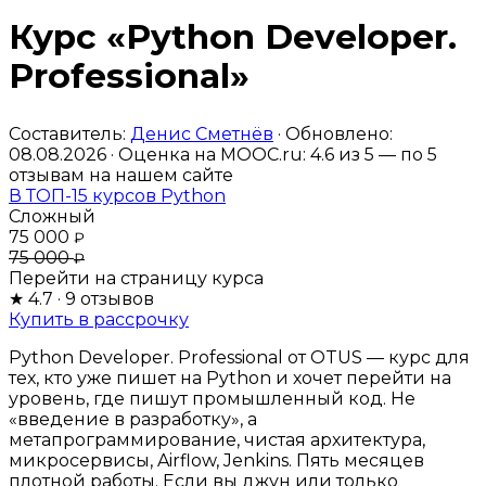
Курс «Python Developer.
Professional»
Составитель:
Денис Сметнёв
· Обновлено:
08.08.2026 · Оценка на MOOC.ru:
4.6
из 5 — по
5
отзывам на нашем сайте
В ТОП-15 курсов Python
Сложный
75 000
₽
75 000
₽
Перейти на страницу курса
★
4.7
· 9 отзывов
Купить в рассрочку
Python Developer. Professional от OTUS — курс для
тех, кто уже пишет на Python и хочет перейти на
уровень, где пишут промышленный код. Не
«введение в разработку», а
метапрограммирование, чистая архитектура,
микросервисы, Airflow, Jenkins. Пять месяцев
плотной работы. Если вы джун или только