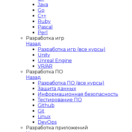
Java
Go
C++
Ruby
Pascal
Perl
Разработка игр
Назад
Разработка игр (все курсы)
Unity
Unreal Engine
VR/AR
Разработка ПО
Назад
Разработка ПО (все курсы)
Защита данных
Информационная безопасность
Тестирование ПО
Github
Git
Linux
DevOps
Разработка приложений