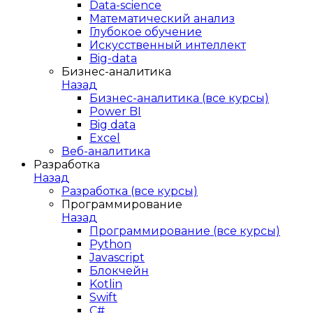
Data-science
Математический анализ
Глубокое обучение
Искусственный интеллект
Big-data
Бизнес-аналитика
Назад
Бизнес-аналитика (все курсы)
Power BI
Big data
Excel
Веб-аналитика
Разработка
Назад
Разработка (все курсы)
Программирование
Назад
Программирование (все курсы)
Python
Javascript
Блокчейн
Kotlin
Swift
C#