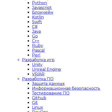
Python
Javascript
Блокчейн
Kotlin
Swift
C#
Java
Go
C++
Ruby
Pascal
Perl
Разработка игр
Unity
Unreal Engine
VR/AR
Разработка ПО
Защита данных
Информационная безопасность
Тестирование ПО
Github
Git
Linux