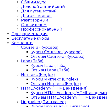
Общий курс
Деловой английский
Для путешествий
Для экзаменов
Разговорный
С носителем
Профессиональный
Профориентация
Бесплатные курсы
Компании
Coursera (Курсера)
Курсы Coursera (Курсера)
Отзывы Coursera (Курсера)
Laba (Лаба)
Курсы Laba (Лаба)
Отзывы Laba (Лаба)
Инглекс (Englex)
Курсы Инглекс (Englex)
Отзывы Инглекс (Englex)
HTML Academy (HTML академия)
Курсы HTML Academy (HTML академи
Отзывы HTML Academy (HTML академ
Lingualeo (Лингвалео)
Курсы Lingualeo (Лингвалео)