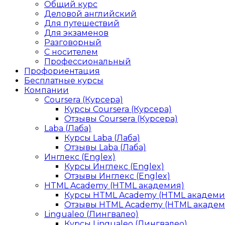
Общий курс
Деловой английский
Для путешествий
Для экзаменов
Разговорный
С носителем
Профессиональный
Профориентация
Бесплатные курсы
Компании
Coursera (Курсера)
Курсы Coursera (Курсера)
Отзывы Coursera (Курсера)
Laba (Лаба)
Курсы Laba (Лаба)
Отзывы Laba (Лаба)
Инглекс (Englex)
Курсы Инглекс (Englex)
Отзывы Инглекс (Englex)
HTML Academy (HTML академия)
Курсы HTML Academy (HTML академи
Отзывы HTML Academy (HTML академ
Lingualeo (Лингвалео)
Курсы Lingualeo (Лингвалео)