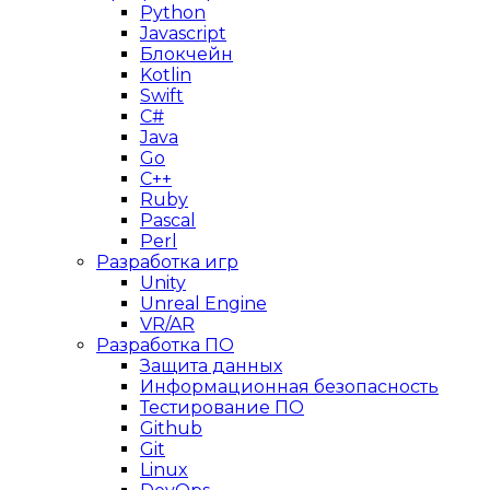
Python
Javascript
Блокчейн
Kotlin
Swift
C#
Java
Go
C++
Ruby
Pascal
Perl
Разработка игр
Unity
Unreal Engine
VR/AR
Разработка ПО
Защита данных
Информационная безопасность
Тестирование ПО
Github
Git
Linux