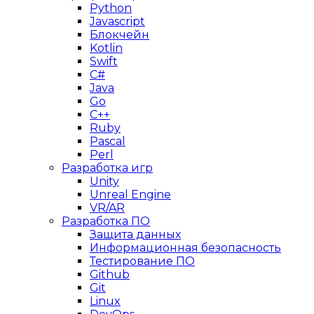
Python
Javascript
Блокчейн
Kotlin
Swift
C#
Java
Go
C++
Ruby
Pascal
Perl
Разработка игр
Unity
Unreal Engine
VR/AR
Разработка ПО
Защита данных
Информационная безопасность
Тестирование ПО
Github
Git
Linux