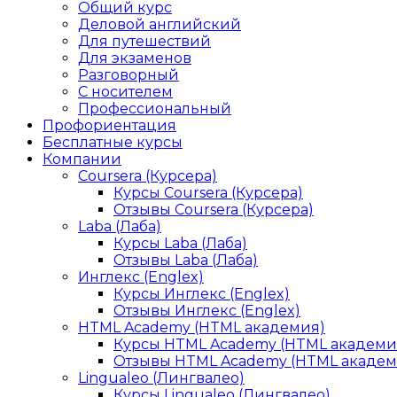
Общий курс
Деловой английский
Для путешествий
Для экзаменов
Разговорный
С носителем
Профессиональный
Профориентация
Бесплатные курсы
Компании
Coursera (Курсера)
Курсы Coursera (Курсера)
Отзывы Coursera (Курсера)
Laba (Лаба)
Курсы Laba (Лаба)
Отзывы Laba (Лаба)
Инглекс (Englex)
Курсы Инглекс (Englex)
Отзывы Инглекс (Englex)
HTML Academy (HTML академия)
Курсы HTML Academy (HTML академи
Отзывы HTML Academy (HTML академ
Lingualeo (Лингвалео)
Курсы Lingualeo (Лингвалео)