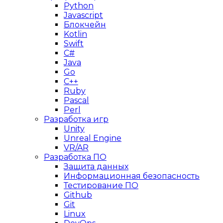
Python
Javascript
Блокчейн
Kotlin
Swift
C#
Java
Go
C++
Ruby
Pascal
Perl
Разработка игр
Unity
Unreal Engine
VR/AR
Разработка ПО
Защита данных
Информационная безопасность
Тестирование ПО
Github
Git
Linux