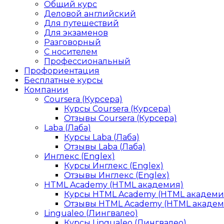
Общий курс
Деловой английский
Для путешествий
Для экзаменов
Разговорный
С носителем
Профессиональный
Профориентация
Бесплатные курсы
Компании
Coursera (Курсера)
Курсы Coursera (Курсера)
Отзывы Coursera (Курсера)
Laba (Лаба)
Курсы Laba (Лаба)
Отзывы Laba (Лаба)
Инглекс (Englex)
Курсы Инглекс (Englex)
Отзывы Инглекс (Englex)
HTML Academy (HTML академия)
Курсы HTML Academy (HTML академи
Отзывы HTML Academy (HTML академ
Lingualeo (Лингвалео)
Курсы Lingualeo (Лингвалео)