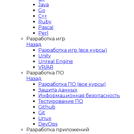
Java
Go
C++
Ruby
Pascal
Perl
Разработка игр
Назад
Разработка игр (все курсы)
Unity
Unreal Engine
VR/AR
Разработка ПО
Назад
Разработка ПО (все курсы)
Защита данных
Информационная безопасность
Тестирование ПО
Github
Git
Linux
DevOps
Разработка приложений