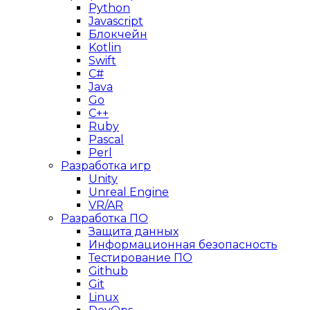
Python
Javascript
Блокчейн
Kotlin
Swift
C#
Java
Go
C++
Ruby
Pascal
Perl
Разработка игр
Unity
Unreal Engine
VR/AR
Разработка ПО
Защита данных
Информационная безопасность
Тестирование ПО
Github
Git
Linux