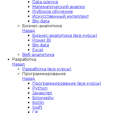
Data-science
Математический анализ
Глубокое обучение
Искусственный интеллект
Big-data
Бизнес-аналитика
Назад
Бизнес-аналитика (все курсы)
Power BI
Big data
Excel
Веб-аналитика
Разработка
Назад
Разработка (все курсы)
Программирование
Назад
Программирование (все курсы)
Python
Javascript
Блокчейн
Kotlin
Swift
C#