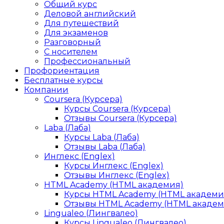
Общий курс
Деловой английский
Для путешествий
Для экзаменов
Разговорный
С носителем
Профессиональный
Профориентация
Бесплатные курсы
Компании
Coursera (Курсера)
Курсы Coursera (Курсера)
Отзывы Coursera (Курсера)
Laba (Лаба)
Курсы Laba (Лаба)
Отзывы Laba (Лаба)
Инглекс (Englex)
Курсы Инглекс (Englex)
Отзывы Инглекс (Englex)
HTML Academy (HTML академия)
Курсы HTML Academy (HTML академи
Отзывы HTML Academy (HTML академ
Lingualeo (Лингвалео)
Курсы Lingualeo (Лингвалео)