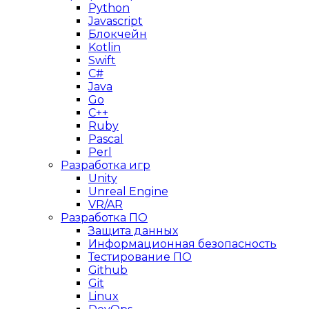
Python
Javascript
Блокчейн
Kotlin
Swift
C#
Java
Go
C++
Ruby
Pascal
Perl
Разработка игр
Unity
Unreal Engine
VR/AR
Разработка ПО
Защита данных
Информационная безопасность
Тестирование ПО
Github
Git
Linux