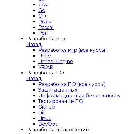
Java
Go
C++
Ruby
Pascal
Perl
Разработка игр
Назад
Разработка игр (все курсы)
Unity
Unreal Engine
VR/AR
Разработка ПО
Назад
Разработка ПО (все курсы)
Защита данных
Информационная безопасность
Тестирование ПО
Github
Git
Linux
DevOps
Разработка приложений