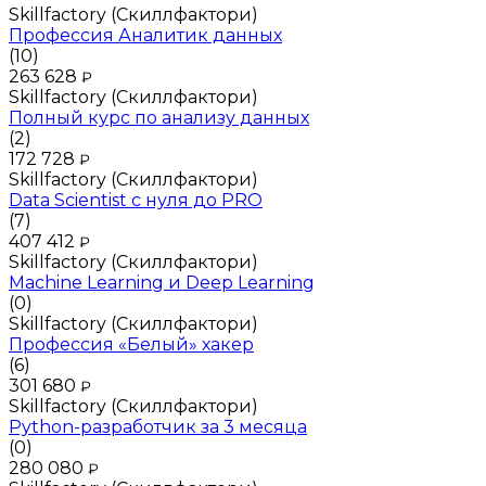
Skillfactory (Скиллфактори)
Профессия Аналитик данных
(10)
263 628
₽
Skillfactory (Скиллфактори)
Полный курс по анализу данных
(2)
172 728
₽
Skillfactory (Скиллфактори)
Data Scientist с нуля до PRO
(7)
407 412
₽
Skillfactory (Скиллфактори)
Machine Learning и Deep Learning
(0)
Skillfactory (Скиллфактори)
Профессия «Белый» хакер
(6)
301 680
₽
Skillfactory (Скиллфактори)
Python-разработчик за 3 месяца
(0)
280 080
₽