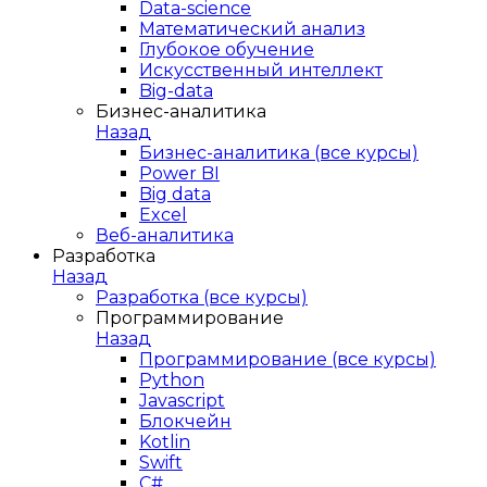
Data-science
Математический анализ
Глубокое обучение
Искусственный интеллект
Big-data
Бизнес-аналитика
Назад
Бизнес-аналитика (все курсы)
Power BI
Big data
Excel
Веб-аналитика
Разработка
Назад
Разработка (все курсы)
Программирование
Назад
Программирование (все курсы)
Python
Javascript
Блокчейн
Kotlin
Swift
C#