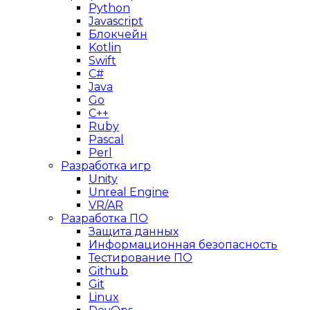
Python
Javascript
Блокчейн
Kotlin
Swift
C#
Java
Go
C++
Ruby
Pascal
Perl
Разработка игр
Unity
Unreal Engine
VR/AR
Разработка ПО
Защита данных
Информационная безопасность
Тестирование ПО
Github
Git
Linux